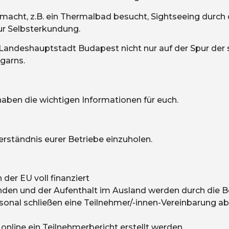
ht, z.B. ein Thermalbad besucht, Sightseeing durch d
zur Selbsterkundung.
r Landeshauptstadt Budapest nicht nur auf der Spur der s
ngarns.
 haben die wichtigen Informationen für euch.
rständnis eurer Betriebe einzuholen.
der EU voll finanziert
nden und der Aufenthalt im Ausland werden durch die Be
nal schließen eine Teilnehmer/-innen-Vereinbarung ab, I
nline ein Teilnehmerbericht erstellt werden.