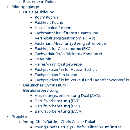
Erasmus+ in Polen
Bildungsgänge
Duale Ausbildung
Koch/ Köchin
Fachkraft Küche
Hotelfachfrau/-mann
Fachmann/-frau für Restaurants und
Veranstaltungsgastronomie (FRV)
Fachmann/-frau für Systemgastronomie
Fachkraft für Gastronomie (FKG)
Fachverkäufer/in Bäckerei/ Konditorei
Friseur/in
Helfer/-in im Gastgewerbe
Fachpraktiker/-in für Hauswirtschaft
Fachpraktiker/- in Küche
Fachpraktiker/-in im Verkauf und Lagerfachwerker/-in
Berufliches Gymnasium
Berufsvorbereitung
Ausbildungsvorbereitung Dual (AVDual)
Berufsvorbereitung (BVB)
Berufsvorbereitung (BVJ)
Berufsvorbereitung (BVJA)
Projekte
Young Chefs Battle – Chefs Culinar Pokal
Young Chefs Battle @ Chefs Culinar Neumünster