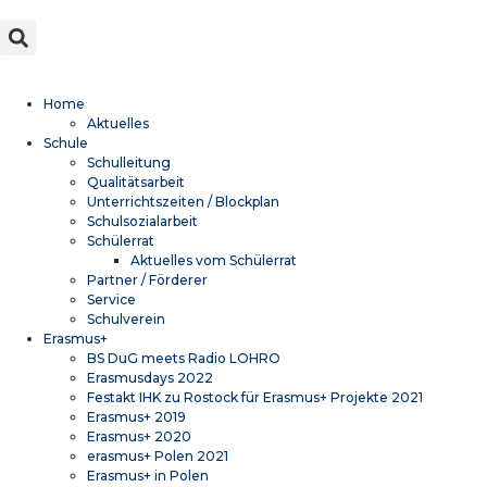
Home
Aktuelles
Schule
Schulleitung
Qualitätsarbeit
Unterrichtszeiten / Blockplan
Schulsozialarbeit
Schülerrat
Aktuelles vom Schülerrat
Partner / Förderer
Service
Schulverein
Erasmus+
BS DuG meets Radio LOHRO
Erasmusdays 2022
Festakt IHK zu Rostock für Erasmus+ Projekte 2021
Erasmus+ 2019
Erasmus+ 2020
erasmus+ Polen 2021
Erasmus+ in Polen